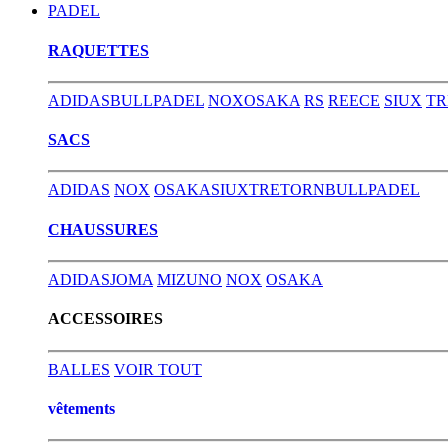
PADEL
RAQUETTES
ADIDAS
BULLPADEL
NOX
OSAKA
RS
REECE
SIUX
TR
SACS
ADIDAS
NOX
OSAKA
SIUX
TRETORN
BULLPADEL
CHAUSSURES
ADIDAS
JOMA
MIZUNO
NOX
OSAKA
ACCESSOIRES
BALLES
VOIR TOUT
vêtements