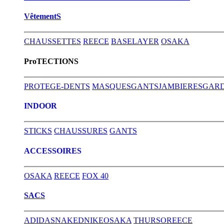
VêtementS
CHAUSSETTES
REECE
BASELAYER
OSAKA
ProTECTIONS
PROTEGE-DENTS
MASQUES
GANTS
JAMBIERES
GARD
INDOOR
STICKS
CHAUSSURES
GANTS
ACCESSOIRES
OSAKA
REECE
FOX 40
SACS
ADIDAS
NAKED
NIKE
OSAKA
THURSO
REECE