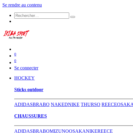
Se rendre au contenu
0
0
Se connecter
HOCKEY
​Sticks outdoor
ADIDAS
BRABO
NAKED
NIKE
THURSO
REECE
OSAK
CHAUSSURES
ADIDAS
BRABO
MIZUNO
OSAKA
NIKE
REECE