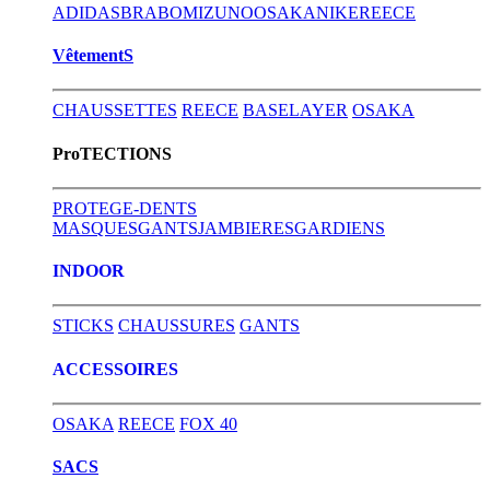
ADIDAS
BRABO
MIZUNO
OSAKA
NIKE
REECE
VêtementS
CHAUSSETTES
REECE
BASELAYER
OSAKA
ProTECTIONS
PROTEGE-DENTS
MASQUES
GANTS
JAMBIERES
GARDIENS
INDOOR
STICKS
CHAUSSURES
GANTS
ACCESSOIRES
OSAKA
REECE
FOX 40
SACS