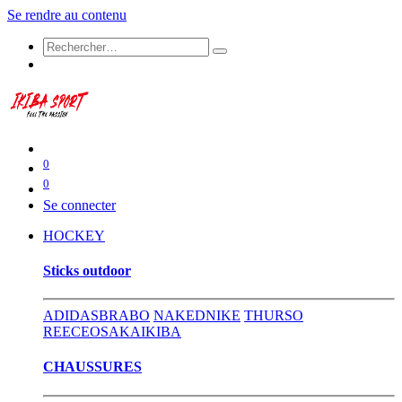
Se rendre au contenu
0
0
Se connecter
HOCKEY
​Sticks outdoor
ADIDAS
BRABO
NAKED
NIKE
THURSO
REECE
OSAKA
IKIBA
CHAUSSURES