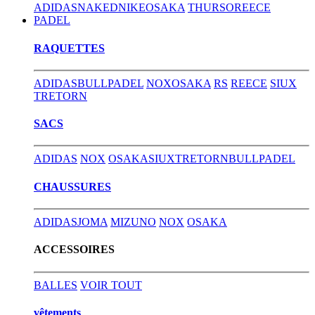
ADIDAS
NAKED
NIKE
OSAKA
THURSO
REECE
PADEL
RAQUETTES
ADIDAS
BULLPADEL
NOX
OSAKA
RS
REECE
SIUX
TRETORN
SACS
ADIDAS
NOX
OSAKA
SIUX
TRETORN
BULLPADEL
CHAUSSURES
ADIDAS
JOMA
MIZUNO
NOX
OSAKA
ACCESSOIRES
BALLES
VOIR TOUT
vêtements