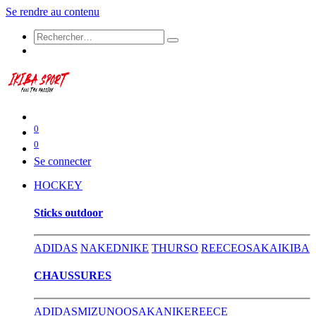
Se rendre au contenu
0
0
Se connecter
HOCKEY
​Sticks outdoor
ADIDAS
NAKED
NIKE
THURSO
REECE
OSAKA
IKIBA
CHAUSSURES
ADIDAS
MIZUNO
OSAKA
NIKE
REECE