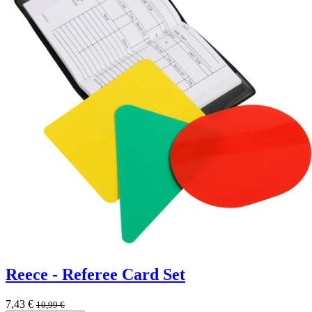
Reece - Referee Card Set
7,43
€
10,99
€