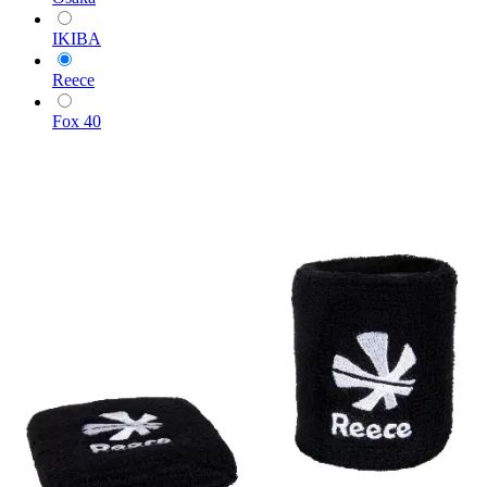
IKIBA
Reece
Fox 40