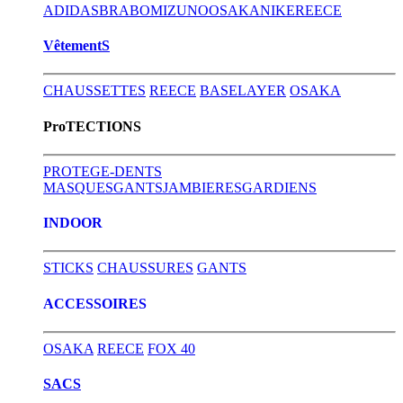
ADIDAS
BRABO
MIZUNO
OSAKA
NIKE
REECE
VêtementS
CHAUSSETTES
REECE
BASELAYER
OSAKA
ProTECTIONS
PROTEGE-DENTS
MASQUES
GANTS
JAMBIERES
GARDIENS
INDOOR
STICKS
CHAUSSURES
GANTS
ACCESSOIRES
OSAKA
REECE
FOX 40
SACS