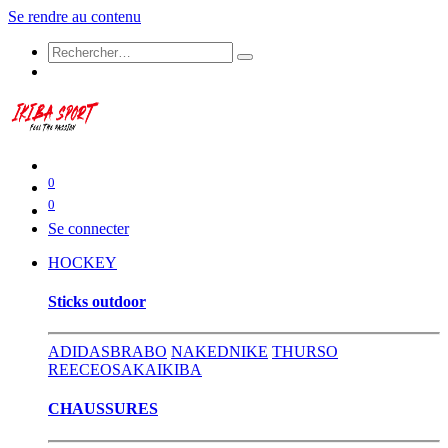
Se rendre au contenu
0
0
Se connecter
HOCKEY
​Sticks outdoor
ADIDAS
BRABO
NAKED
NIKE
THURSO
REECE
OSAKA
IKIBA
CHAUSSURES