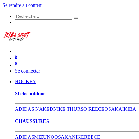
Se rendre au contenu
0
0
Se connecter
HOCKEY
​Sticks outdoor
ADIDAS
NAKED
NIKE
THURSO
REECE
OSAKA
IKIBA
CHAUSSURES
ADIDAS
MIZUNO
OSAKA
NIKE
REECE