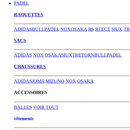
PADEL
RAQUETTES
ADIDAS
BULLPADEL
NOX
OSAKA
RS
REECE
SIUX
TR
SACS
ADIDAS
NOX
OSAKA
SIUX
TRETORN
BULLPADEL
CHAUSSURES
ADIDAS
JOMA
MIZUNO
NOX
OSAKA
ACCESSOIRES
BALLES
VOIR TOUT
vêtements