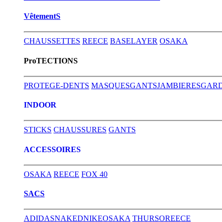
VêtementS
CHAUSSETTES
REECE
BASELAYER
OSAKA
ProTECTIONS
PROTEGE-DENTS
MASQUES
GANTS
JAMBIERES
GARD
INDOOR
STICKS
CHAUSSURES
GANTS
ACCESSOIRES
OSAKA
REECE
FOX 40
SACS
ADIDAS
NAKED
NIKE
OSAKA
THURSO
REECE