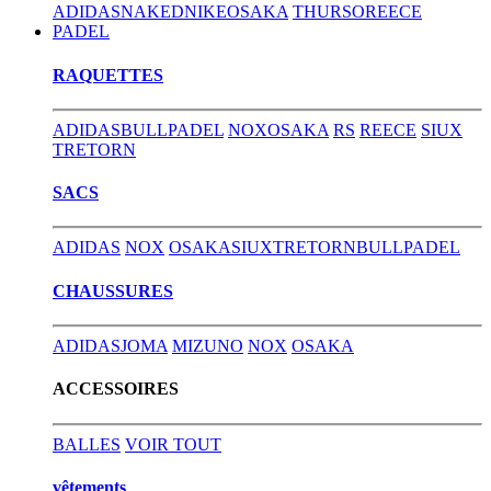
ADIDAS
NAKED
NIKE
OSAKA
THURSO
REECE
PADEL
RAQUETTES
ADIDAS
BULLPADEL
NOX
OSAKA
RS
REECE
SIUX
TRETORN
SACS
ADIDAS
NOX
OSAKA
SIUX
TRETORN
BULLPADEL
CHAUSSURES
ADIDAS
JOMA
MIZUNO
NOX
OSAKA
ACCESSOIRES
BALLES
VOIR TOUT
vêtements