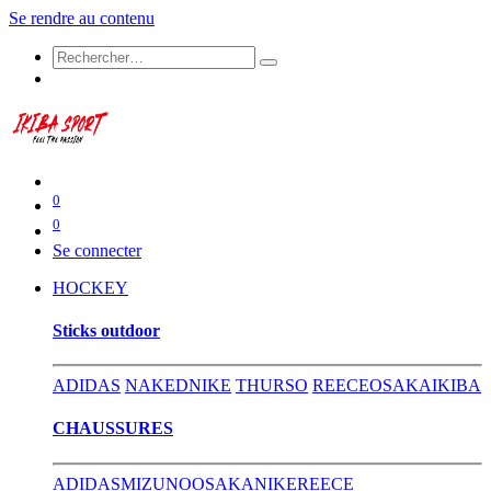
Se rendre au contenu
0
0
Se connecter
HOCKEY
​Sticks outdoor
ADIDAS
NAKED
NIKE
THURSO
REECE
OSAKA
IKIBA
CHAUSSURES
ADIDAS
MIZUNO
OSAKA
NIKE
REECE