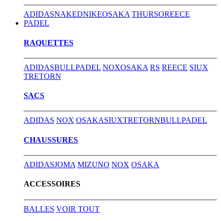
ADIDAS
NAKED
NIKE
OSAKA
THURSO
REECE
PADEL
RAQUETTES
ADIDAS
BULLPADEL
NOX
OSAKA
RS
REECE
SIUX
TRETORN
SACS
ADIDAS
NOX
OSAKA
SIUX
TRETORN
BULLPADEL
CHAUSSURES
ADIDAS
JOMA
MIZUNO
NOX
OSAKA
ACCESSOIRES
BALLES
VOIR TOUT