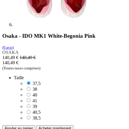
Osaka - IDO MK1 White-Begonia Pink
(0 avis)
OSAKA
140,49
€
140,49
€
140,49
€
(Toutes taxes comprises)
Taille
37,5
38
40
41
39
40,5
38,5
Ajouter au panier
Acheter maintenant