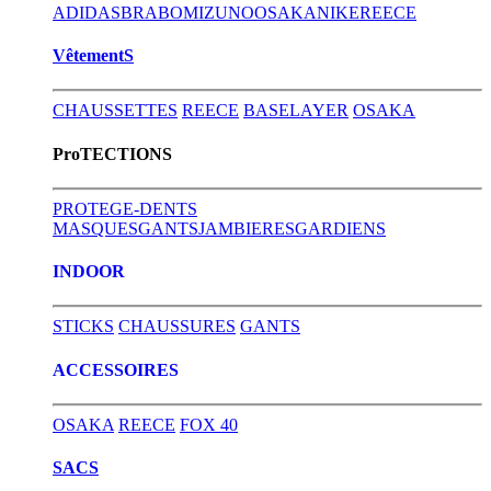
ADIDAS
BRABO
MIZUNO
OSAKA
NIKE
REECE
VêtementS
CHAUSSETTES
REECE
BASELAYER
OSAKA
ProTECTIONS
PROTEGE-DENTS
MASQUES
GANTS
JAMBIERES
GARDIENS
INDOOR
STICKS
CHAUSSURES
GANTS
ACCESSOIRES
OSAKA
REECE
FOX 40
SACS