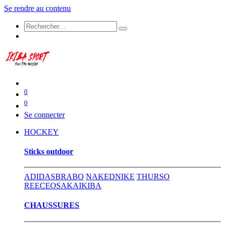
Se rendre au contenu
0
0
Se connecter
HOCKEY
​Sticks outdoor
ADIDAS
BRABO
NAKED
NIKE
THURSO
REECE
OSAKA
IKIBA
CHAUSSURES