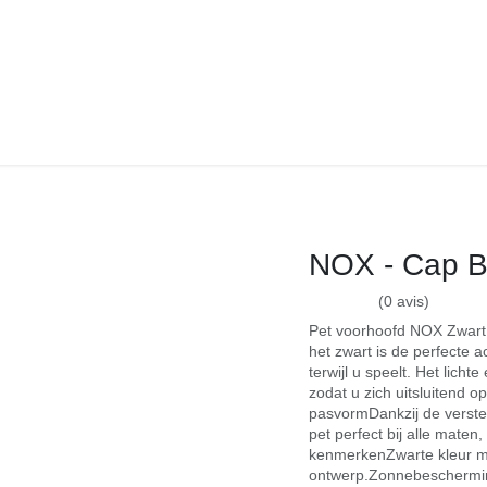
PADEL
NUTRITION
HIGH-TECH
CLUBS
IKIBA CLUB
C
NOX - Cap Bla
(0 avis)
Pet voorhoofd NOX Zwart: 
zwart is de perfecte acc
terwijl u speelt. Het lic
zodat u zich uitsluitend o
pasvormDankzij de verstel
pet perfect bij alle maten
kenmerkenZwarte kleur me
ontwerp.Zonnebescherming