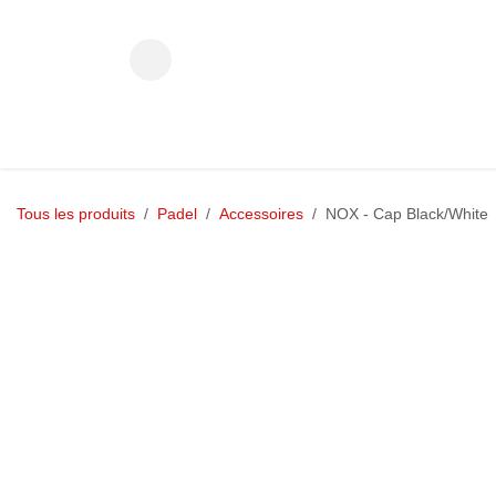
Se rendre au contenu
HOCKEY
Tous les produits
Padel
Accessoires
NOX - Cap Black/White