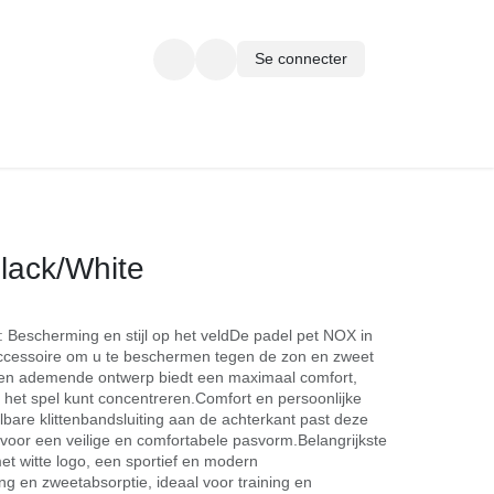
Se connecter
ARTE CADEAU
ck/White
Bescherming en stijl op het veldDe padel pet NOX in het
essoire om u te beschermen tegen de zon en zweet
hte en ademende ontwerp biedt een maximaal comfort,
p het spel kunt concentreren.Comfort en persoonlijke
bare klittenbandsluiting aan de achterkant past deze
, voor een veilige en comfortabele pasvorm.Belangrijkste
t witte logo, een sportief en modern
 en zweetabsorptie, ideaal voor training en