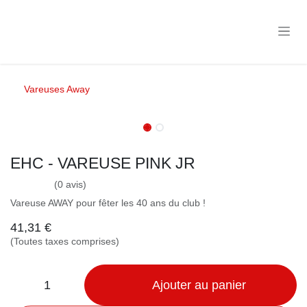
Se rendre au contenu
Vareuses Away
CLUB
CLUB
EHC - VAREUSE PINK JR
(0 avis)
Vareuse AWAY pour fêter les 40 ans du club !
41,31
€
(Toutes taxes comprises)
Ajouter au panier