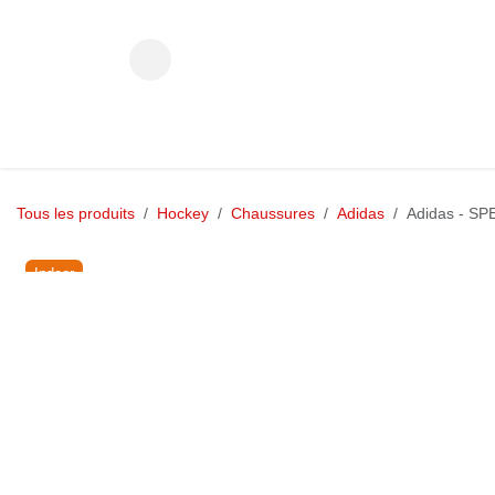
Se rendre au contenu
HOCKEY
Tous les produits
Hockey
Chaussures
Adidas
Adidas - S
Indoor