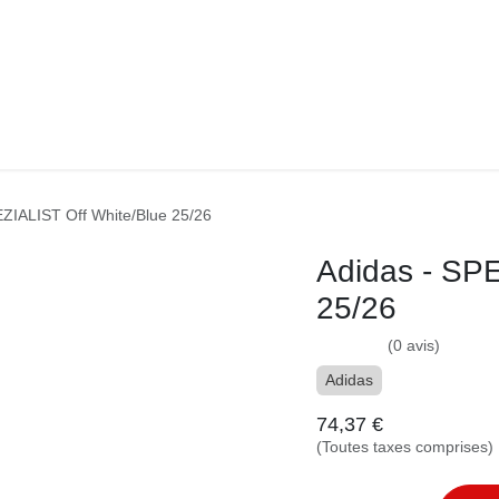
PADEL
NUTRITION
HIGH-TECH
CLUBS
IKIBA CLUB
C
PEZIALIST Off White/Blue 25/26
Adidas - SPEZI
(0 avis)
Adidas
74,37
€
(Toutes taxes comprises)